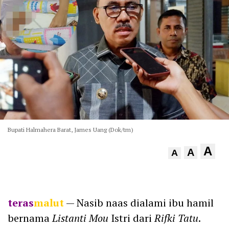
Bupati Halmahera Barat, James Uang (Dok/tm)
A
A
A
teras
malut
— Nasib naas dialami ibu hamil
bernama
Listanti Mou
Istri dari
Rifki Tatu
.