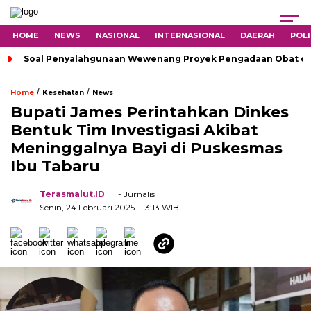
HOME
NEWS
NASIONAL
INTERNASIONAL
DAERAH
POLI
Soal Penyalahgunaan Wewenang Proyek Pengadaan Obat di H
/
/
Home
Kesehatan
News
Bupati James Perintahkan Dinkes
Bentuk Tim Investigasi Akibat
Meninggalnya Bayi di Puskesmas
Ibu Tabaru
Terasmalut.ID
- Jurnalis
Senin, 24 Februari 2025
- 13:13 WIB