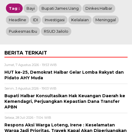
Tag :
Bayi
Bupati James Uang
Dinkes Halbar
Headline
IDI
Investigasi
Kelalaian
Meninggal
Puskesmas Ibu
RSUD Jailolo
BERITA TERKAIT
Jumat, 7 Agustus 2026 - 19:53 WIB
HUT ke-25, Demokrat Halbar Gelar Lomba Rakyat dan
Pidato AHY Muda
Senin, 3 Agustus 2026 - 19:03 WIB
Bupati Halbar Konsultasikan Hak Keuangan Daerah ke
Kemendagri, Perjuangkan Kepastian Dana Transfer
APBN
Selasa, 28 Juli 2026 - 11:04 WIB
Respons Aksi Warga Loteng, Irene : Keselamatan
Warga Jadi Prioritas, Trayek Kapal Akan Diperjuangkan