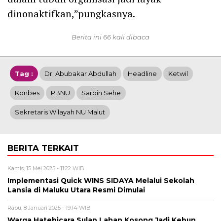
dinonaktifkan,”pungkasnya.
Berita ini 66 kali dibaca
Tag :
Dr. Abubakar Abdullah
Headline
Ketwil
Konbes
PBNU
Sarbin Sehe
Sekretaris Wilayah NU Malut
BERITA TERKAIT
Kamis, 15 Mei 2025 - 11:22 WIB
Implementasi Quick WINS SIDAYA Melalui Sekolah
Lansia di Maluku Utara Resmi Dimulai
Rabu, 8 Januari 2025 - 19:14 WIB
Warga Hatebicara Sulap Lahan Kosong Jadi Kebun