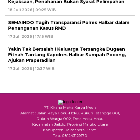
Kejaksaan, Penahanan Bukan Syarat Pelimpahan
18 Juli 2026 | 09:25 WIB
SEMAINDO Tagih Transparansi Polres Halbar dalam
Penanganan Kasus RMD
17 Juli 2026 | 17:15 WIB
Yakin Tak Bersalah ! Keluarga Tersangka Dugaan
Fitnah Tantang Kapolres Halbar Sumpah Pocong,
Ajukan Praperadilan
17 Juli 2026 | 12:37 WIB
PT. Kirana Maha Karya Media
Alamat : Jalan Raya Hoku-Hoku, Rukun Tetangga 001,
Rukun Warga 002, Desa Hoku-Hoku
Kecamatan Jailolo, Provinsi Maluku Utara
Kabupaten Halmahera Barat.
Telp: 081243129170