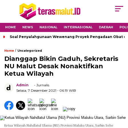
HOME
NEWS
NASIONAL
INTERNASIONAL
DAERAH
POLI
Soal Penyalahgunaan Wewenang Proyek Pengadaan Obat di H
/
Home
Uncategorized
Dianggap Bikin Gaduh, Sekretaris
NU Malut Desak Nonaktifkan
Ketua Wilayah
Admin
- Jurnalis
Selasa, 7 Desember 2021
- 06:19 WIB
Ketua Wilayah Nahdlatul Ulama (NU) Provinsi Maluku Utara, Sarbin Sehe