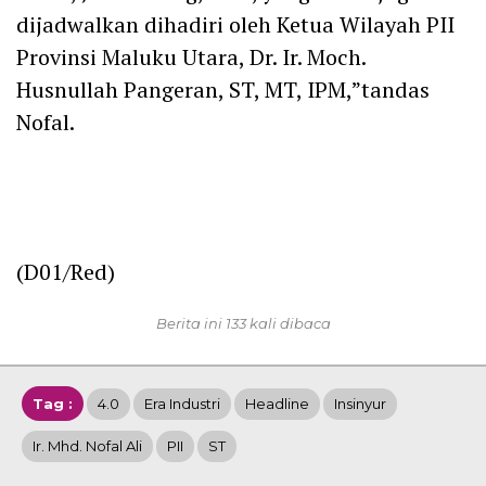
dijadwalkan dihadiri oleh Ketua Wilayah PII
Provinsi Maluku Utara, Dr. Ir. Moch.
Husnullah Pangeran, ST, MT, IPM,”tandas
Nofal.
(D01/Red)
Berita ini 133 kali dibaca
Tag :
4.0
Era Industri
Headline
Insinyur
Ir. Mhd. Nofal Ali
PII
ST