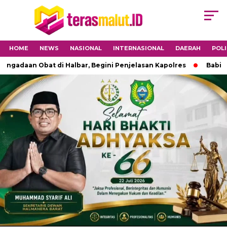
HOME
NEWS
NASIONAL
INTERNASIONAL
DAERAH
POLI
an Obat di Halbar, Begini Penjelasan Kapolres
Babinsa 15