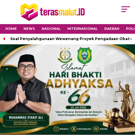
HOME
NEWS
NASIONAL
INTERNASIONAL
DAERAH
POLI
Soal Penyalahgunaan Wewenang Proyek Pengadaan Obat di H