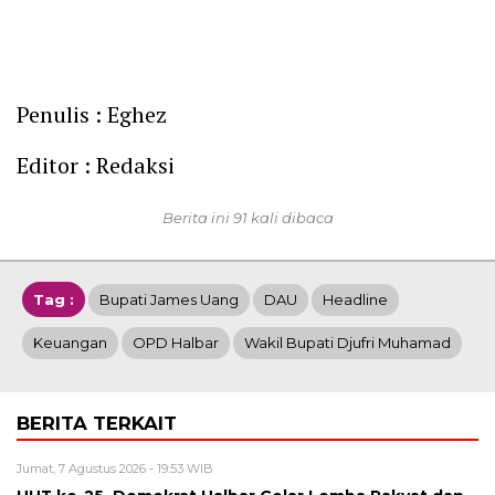
Penulis : Eghez
Editor : Redaksi
Berita ini 91 kali dibaca
Tag :
Bupati James Uang
DAU
Headline
Keuangan
OPD Halbar
Wakil Bupati Djufri Muhamad
BERITA TERKAIT
Jumat, 7 Agustus 2026 - 19:53 WIB