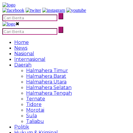
✖
Home
News
Nasional
Internasional
Daerah
Halmahera Timur
Halmahera Barat
Halmahera Utara
Halmahera Selatan
Halmahera Tengah
Ternate
Tidore
Morotai
Sula
Taliabu
Politik
Hukum & Kriminal