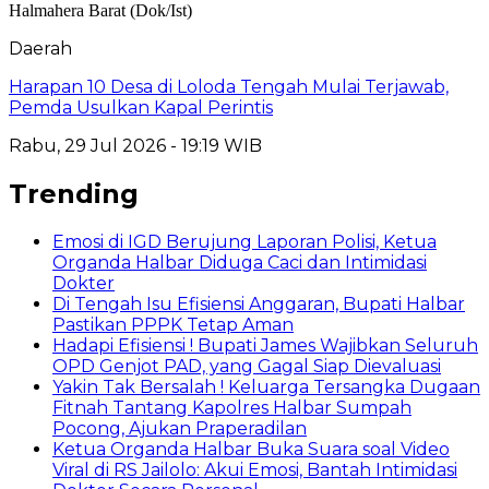
Daerah
Harapan 10 Desa di Loloda Tengah Mulai Terjawab,
Pemda Usulkan Kapal Perintis
Rabu, 29 Jul 2026 - 19:19 WIB
Trending
Emosi di IGD Berujung Laporan Polisi, Ketua
Organda Halbar Diduga Caci dan Intimidasi
Dokter
Di Tengah Isu Efisiensi Anggaran, Bupati Halbar
Pastikan PPPK Tetap Aman
Hadapi Efisiensi ! Bupati James Wajibkan Seluruh
OPD Genjot PAD, yang Gagal Siap Dievaluasi
Yakin Tak Bersalah ! Keluarga Tersangka Dugaan
Fitnah Tantang Kapolres Halbar Sumpah
Pocong, Ajukan Praperadilan
Ketua Organda Halbar Buka Suara soal Video
Viral di RS Jailolo: Akui Emosi, Bantah Intimidasi