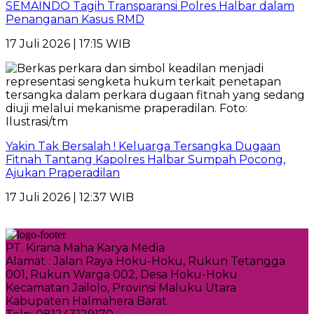
SEMAINDO Tagih Transparansi Polres Halbar dalam
Penanganan Kasus RMD
17 Juli 2026 | 17:15 WIB
Yakin Tak Bersalah ! Keluarga Tersangka Dugaan
Fitnah Tantang Kapolres Halbar Sumpah Pocong,
Ajukan Praperadilan
17 Juli 2026 | 12:37 WIB
PT. Kirana Maha Karya Media
Alamat : Jalan Raya Hoku-Hoku, Rukun Tetangga
001, Rukun Warga 002, Desa Hoku-Hoku
Kecamatan Jailolo, Provinsi Maluku Utara
Kabupaten Halmahera Barat.