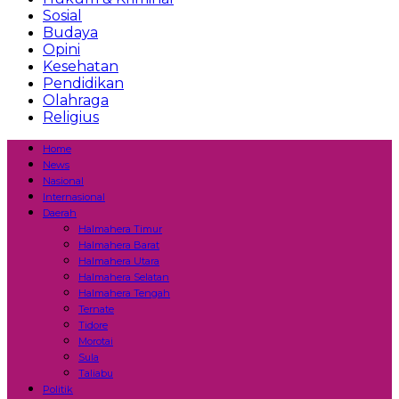
Sosial
Budaya
Opini
Kesehatan
Pendidikan
Olahraga
Religius
Home
News
Nasional
Internasional
Daerah
Halmahera Timur
Halmahera Barat
Halmahera Utara
Halmahera Selatan
Halmahera Tengah
Ternate
Tidore
Morotai
Sula
Taliabu
Politik