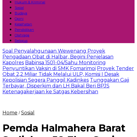
Hukum & Kriminal
Sosial
Budaya
Opini
Kesehatan
Pendidikan
Olahraga
Religius
Soal Penyalahgunaan Wewenang Proyek
Pengadaan Obat di Halbar, Begini Penjelasan
Kapolres
Babinsa 1501-04/Sahu Monitoring
Penyuntikan Vaksin di SMK Fomarimoi
Proyek Tender
Obat 2,2 Miliar Tidak Melalui ULP, Komisi I Desak
Kepolisian Segera Panggil Kadinkes
Tunggakan Gaji
Terbayar, Disperkim dan LH Bakal Beri BPJS
Ketenagakerjaan ke Satgas Kebersihan
Home
Sosial
/
Pemda Halmahera Barat