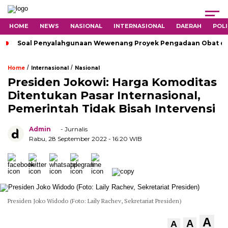
HOME
NEWS
NASIONAL
INTERNASIONAL
DAERAH
POLI
Soal Penyalahgunaan Wewenang Proyek Pengadaan Obat di H
/
/
Home
Internasional
Nasional
Presiden Jokowi: Harga Komoditas
Ditentukan Pasar Internasional,
Pemerintah Tidak Bisah Intervensi
Admin
- Jurnalis
Rabu, 28 September 2022
- 16:20 WIB
Presiden Joko Widodo (Foto: Laily Rachev, Sekretariat Presiden)
A
A
A