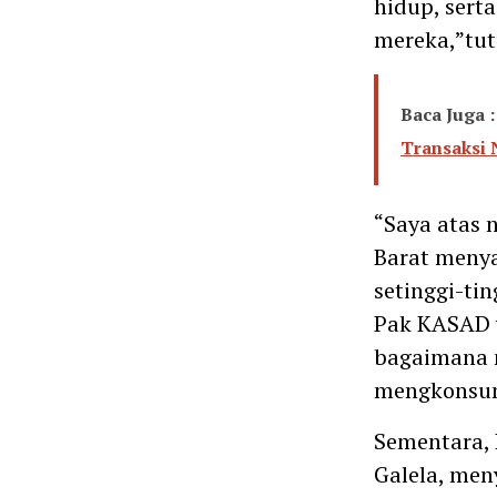
hidup, sert
mereka,”tu
Baca Juga :
Transaksi
“Saya atas
Barat menya
setinggi-ti
Pak KASAD 
bagaimana m
mengkonsum
Sementara, 
Galela, men