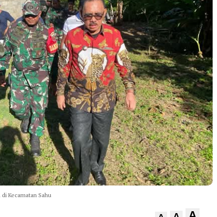
a di Kecamatan Sahu
A
A
A