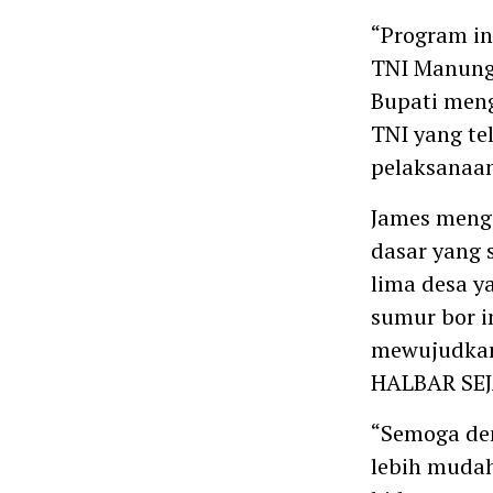
“Program in
TNI Manung
Bupati meng
TNI yang te
pelaksanaan
James meng
dasar yang 
lima desa y
sumur bor i
mewujudkan
HALBAR SE
“Semoga de
lebih mudah