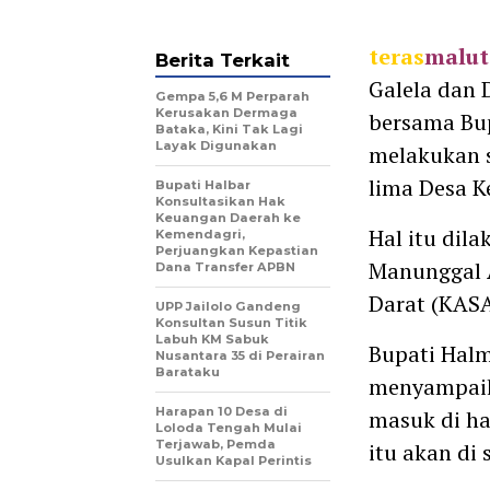
teras
malut
Berita Terkait
Galela dan 
Gempa 5,6 M Perparah
Kerusakan Dermaga
bersama Bup
Bataka, Kini Tak Lagi
Layak Digunakan
melakukan s
lima Desa 
Bupati Halbar
Konsultasikan Hak
Keuangan Daerah ke
Hal itu di
Kemendagri,
Perjuangkan Kepastian
Manunggal A
Dana Transfer APBN
Darat (KAS
UPP Jailolo Gandeng
Konsultan Susun Titik
Labuh KM Sabuk
Bupati Halm
Nusantara 35 di Perairan
Barataku
menyampaik
Harapan 10 Desa di
masuk di ha
Loloda Tengah Mulai
Terjawab, Pemda
itu akan di 
Usulkan Kapal Perintis