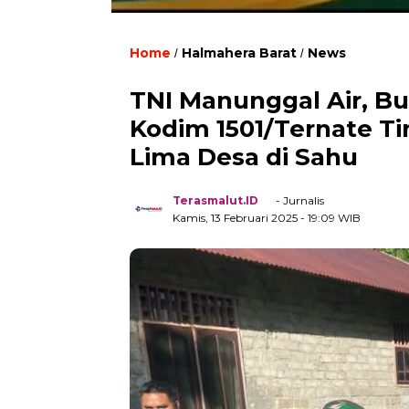
Home
Halmahera Barat
News
/
/
TNI Manunggal Air, B
Kodim 1501/Ternate Ti
Lima Desa di Sahu
Terasmalut.ID
- Jurnalis
Kamis, 13 Februari 2025
- 19:09 WIB