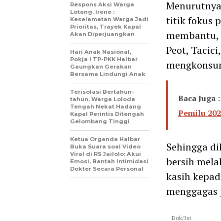
Menurutnya,
Respons Aksi Warga
Loteng, Irene :
titik fokus 
Keselamatan Warga Jadi
Prioritas, Trayek Kapal
membantu, s
Akan Diperjuangkan
Peot, Tacici
Hari Anak Nasional,
Pokja I TP-PKK Halbar
mengkonsums
Gaungkan Gerakan
Bersama Lindungi Anak
Terisolasi Bertahun-
Baca Juga :
tahun, Warga Loloda
Tengah Nekat Hadang
Pemilu 20
Kapal Perintis Ditengah
Gelombang Tinggi
Ketua Organda Halbar
Sehingga di
Buka Suara soal Video
Viral di RS Jailolo: Akui
bersih mela
Emosi, Bantah Intimidasi
Dokter Secara Personal
kasih kepa
menggagas 
Dok/Ist