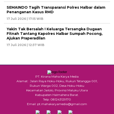
SEMAINDO Tagih Transparansi Polres Halbar dalam
Penanganan Kasus RMD
17 Juli 2026 | 17:15 WIB
Yakin Tak Bersalah ! Keluarga Tersangka Dugaan
Fitnah Tantang Kapolres Halbar Sumpah Pocong,
Ajukan Praperadilan
17 Juli 2026 | 12:37 WIB
PT. Kirana Maha Karya Media
Alamat : Jalan Raya Hoku-Hoku, Rukun Tetangga 001,
Rukun Warga 002, Desa Hoku-Hoku
Kecamatan Jailolo, Provinsi Maluku Utara
Kabupaten Halmahera Barat.
Telp: 081243129170
Email: pt.mahakaryamedia@gmail.com