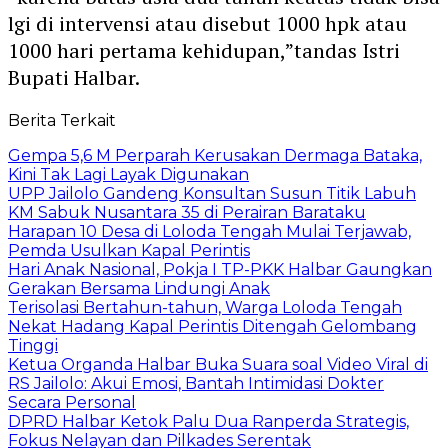
lgi di intervensi atau disebut 1000 hpk atau
1000 hari pertama kehidupan,”tandas Istri
Bupati Halbar.
Berita Terkait
Gempa 5,6 M Perparah Kerusakan Dermaga Bataka,
Kini Tak Lagi Layak Digunakan
UPP Jailolo Gandeng Konsultan Susun Titik Labuh
KM Sabuk Nusantara 35 di Perairan Barataku
Harapan 10 Desa di Loloda Tengah Mulai Terjawab,
Pemda Usulkan Kapal Perintis
Hari Anak Nasional, Pokja I TP-PKK Halbar Gaungkan
Gerakan Bersama Lindungi Anak
Terisolasi Bertahun-tahun, Warga Loloda Tengah
Nekat Hadang Kapal Perintis Ditengah Gelombang
Tinggi
Ketua Organda Halbar Buka Suara soal Video Viral di
RS Jailolo: Akui Emosi, Bantah Intimidasi Dokter
Secara Personal
DPRD Halbar Ketok Palu Dua Ranperda Strategis,
Fokus Nelayan dan Pilkades Serentak