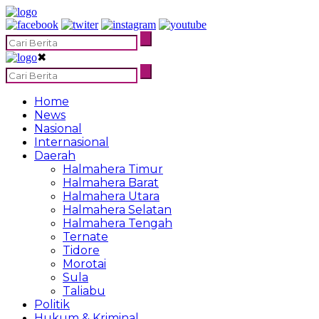
✖
Home
News
Nasional
Internasional
Daerah
Halmahera Timur
Halmahera Barat
Halmahera Utara
Halmahera Selatan
Halmahera Tengah
Ternate
Tidore
Morotai
Sula
Taliabu
Politik
Hukum & Kriminal