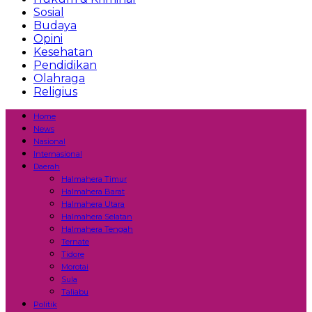
Sosial
Budaya
Opini
Kesehatan
Pendidikan
Olahraga
Religius
Home
News
Nasional
Internasional
Daerah
Halmahera Timur
Halmahera Barat
Halmahera Utara
Halmahera Selatan
Halmahera Tengah
Ternate
Tidore
Morotai
Sula
Taliabu
Politik