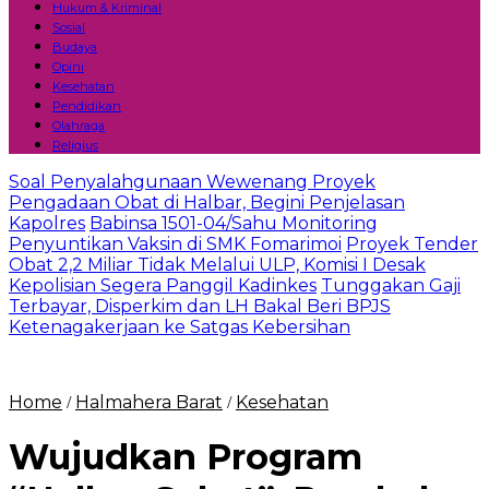
Hukum & Kriminal
Sosial
Budaya
Opini
Kesehatan
Pendidikan
Olahraga
Religius
Soal Penyalahgunaan Wewenang Proyek
Pengadaan Obat di Halbar, Begini Penjelasan
Kapolres
Babinsa 1501-04/Sahu Monitoring
Penyuntikan Vaksin di SMK Fomarimoi
Proyek Tender
Obat 2,2 Miliar Tidak Melalui ULP, Komisi I Desak
Kepolisian Segera Panggil Kadinkes
Tunggakan Gaji
Terbayar, Disperkim dan LH Bakal Beri BPJS
Ketenagakerjaan ke Satgas Kebersihan
Home
Halmahera Barat
Kesehatan
/
/
Wujudkan Program