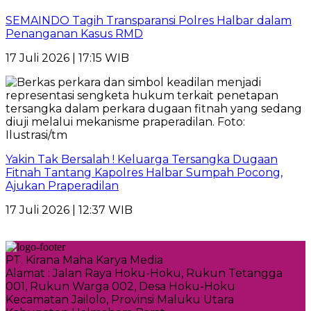
SEMAINDO Tagih Transparansi Polres Halbar dalam
Penanganan Kasus RMD
17 Juli 2026 | 17:15 WIB
Yakin Tak Bersalah ! Keluarga Tersangka Dugaan
Fitnah Tantang Kapolres Halbar Sumpah Pocong,
Ajukan Praperadilan
17 Juli 2026 | 12:37 WIB
PT. Kirana Maha Karya Media
Alamat : Jalan Raya Hoku-Hoku, Rukun Tetangga
001, Rukun Warga 002, Desa Hoku-Hoku
Kecamatan Jailolo, Provinsi Maluku Utara