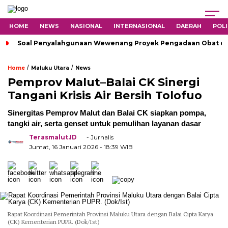
HOME
NEWS
NASIONAL
INTERNASIONAL
DAERAH
POLI
Soal Penyalahgunaan Wewenang Proyek Pengadaan Obat di H
/
/
Home
Maluku Utara
News
Pemprov Malut–Balai CK Sinergi
Tangani Krisis Air Bersih Tolofuo
Sinergitas Pemprov Malut dan Balai CK siapkan pompa,
tangki air, serta genset untuk pemulihan layanan dasar
Terasmalut.ID
- Jurnalis
Jumat, 16 Januari 2026
- 18:39 WIB
Rapat Koordinasi Pemerintah Provinsi Maluku Utara dengan Balai Cipta Karya
(CK) Kementerian PUPR. (Dok/Ist)