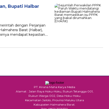
an, Bupati Halbar
erintah dengan Perjanjian
almahera Barat (Halbar),
hirnya mendapat kepastian….
PT. Kirana Maha Karya Media
Alamat : Jalan Raya Hoku-Hoku, Rukun Tetangga 001,
Rukun Warga 002, Desa Hoku-Hoku
Kecamatan Jailolo, Provinsi Maluku Utara
Kabupaten Halmahera Barat.
Telp: 081243129170