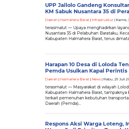
UPP Jailolo Gandeng Konsulta
KM Sabuk Nusantara 35 di Pera
Daerah
|
Halmahera Barat
|
Infrastruktur
| Kamis, 
terasmalut — Upaya menghadirkan layana
Nusantara 35 di Pelabuhan Barataku, Ke
Kabupaten Halmahera Barat, terus dimat
Harapan 10 Desa di Loloda Ten
Pemda Usulkan Kapal Perintis
Daerah
|
Halmahera Barat
|
News
| Rabu, 29 Juli 2
terasmalut — Masyarakat di wilayah Lolo
Kabupaten Halmahera Barat, tampaknya b
terkait pemenuhan kebutuhan transporta
Daerah (Pemda)…
Respons Aksi Warga Loteng, I