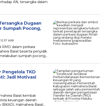
erhadap AN, tersangka dalam
a Tersangka Dugaan
ar Sumpah Pocong,
- 12:37 WIB
ial RMD dalam perkara
hera Barat beserta penyidik
k melakukan sumpah pocong…
r Pengelola TKD
i: Jadi Motivasi
mahera Barat kembali
elola keuangan daerah.
h (BKAD), Halmahera Barat…