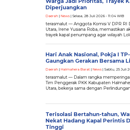
Warga Jadi Prioritas, Trayek 
Diperjuangkan
Daerah
|
News
| Selasa, 28 Juli 2026 - 11:04 WIB
terasmalut — Anggota Komisi V DPR RI 
Utara, Irene Yusiana Roba, memastikan
trayek kapal penumpang agar wilayah Lo
Hari Anak Nasional, Pokja I TP
Gaungkan Gerakan Bersama L
Daerah
|
Halmahera Barat
|
News
| Sabtu, 25 Juli 
terasmalut — Dalam rangka memperingati 
Tim Penggerak PKK Kabupaten Halmahera
Utara, bekerja sama dengan Perlindung
Terisolasi Bertahun-tahun, W
Nekat Hadang Kapal Perintis
Tinggi