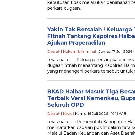
keputusan tidak melakukan penahanan t
perkara dugaan…
Yakin Tak Bersalah ! Keluarg
Fitnah Tantang Kapolres Halb
Ajukan Praperadilan
Daerah
|
Hukum & Kriminal
| Jumat, 17 Juli 2026 
terasmalut — Keluarga tersangka berinis
dugaan fitnah menantang Kapolres Halma
yang menangani perkara tersebut untu
BKAD Halbar Masuk Tiga Besa
Terbaik Versi Kemenkeu, Bupat
Seluruh OPD
Daerah
|
News
| Kamis, 16 Juli 2026 - 19:11 WIB
terasmalut — Pemerintah Kabupaten Hal
mencatatkan capaian positif dalam tata k
Melalui Badan Keuangan dan Aset Daera