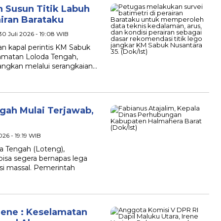
n Susun Titik Labuh
iran Barataku
30 Juli 2026 - 19:08 WIB
n kapal perintis KM Sabuk
camatan Loloda Tengah,
angkan melalui serangkaian…
gah Mulai Terjawab,
026 - 19:19 WIB
da Tengah (Loteng),
isa segera bernapas lega
si massal. Pemerintah
rene : Keselamatan