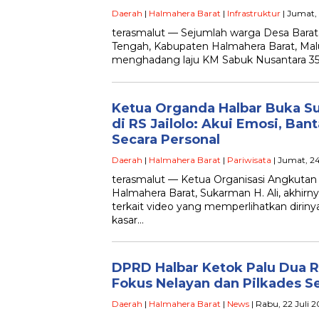
Daerah
|
Halmahera Barat
|
Infrastruktur
| Jumat, 
terasmalut — Sejumlah warga Desa Bara
Tengah, Kabupaten Halmahera Barat, Mal
menghadang laju KM Sabuk Nusantara 35 
Ketua Organda Halbar Buka Sua
di RS Jailolo: Akui Emosi, Ban
Secara Personal
Daerah
|
Halmahera Barat
|
Pariwisata
| Jumat, 24
terasmalut — Ketua Organisasi Angkutan
Halmahera Barat, Sukarman H. Ali, akhirn
terkait video yang memperlihatkan diriny
kasar…
DPRD Halbar Ketok Palu Dua R
Fokus Nelayan dan Pilkades S
Daerah
|
Halmahera Barat
|
News
| Rabu, 22 Juli 2