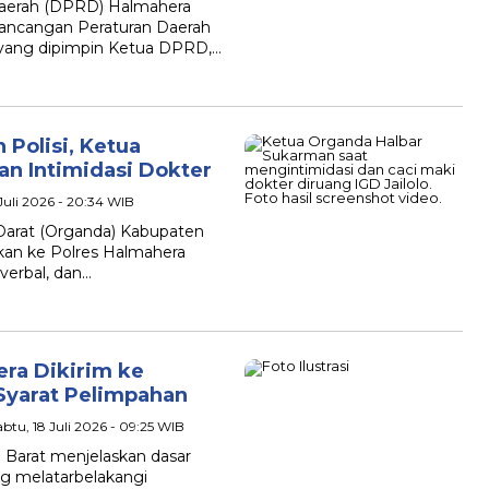
Daerah (DPRD) Halmahera
Rancangan Peraturan Daerah
na yang dipimpin Ketua DPRD,…
 Polisi, Ketua
an Intimidasi Dokter
1 Juli 2026 - 20:34 WIB
 Darat (Organda) Kabupaten
rkan ke Polres Halmahera
verbal, dan…
era Dikirim ke
Syarat Pelimpahan
abtu, 18 Juli 2026 - 09:25 WIB
 Barat menjelaskan dasar
 melatarbelakangi