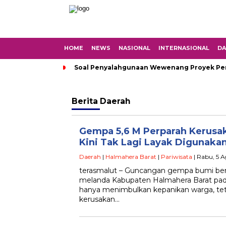
HOME
NEWS
NASIONAL
INTERNASIONAL
DA
Soal Penyalahgunaan Wewenang Proyek Peng
Berita
Daerah
Gempa 5,6 M Perparah Kerusa
Kini Tak Lagi Layak Digunaka
Daerah
|
Halmahera Barat
|
Pariwisata
| Rabu, 5 
terasmalut – Guncangan gempa bumi ber
melanda Kabupaten Halmahera Barat pada
hanya menimbulkan kepanikan warga, te
kerusakan…