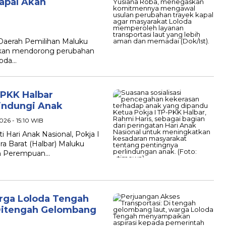
Kapal Akan
Daerah Pemilihan Maluku
 akan mendorong perubahan
loda…
-PKK Halbar
indungi Anak
2026 - 15:10 WIB
Hari Anak Nasional, Pokja I
 Barat (Halbar) Maluku
an Perempuan…
arga Loloda Tengah
 Ditengah Gelombang