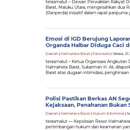
terasmalut – Dewan Perwakilan Rakyat 
Barat, Maluku Utara, mengesahkan dua 
(Ranperda) inisiatif dalam rapat paripur
Emosi di IGD Berujung Laporan
Organda Halbar Diduga Caci d
Daerah
|
Halmahera Barat
|
Pariwisata
| Selasa, 2
terasmalut – Ketua Organisasi Angkutan
Halmahera Barat, Sukarman H. Ali, dilapo
Barat atas dugaan intimidasi, penghinaan 
Polisi Pastikan Berkas AN Seg
Kejaksaan, Penahanan Bukan 
Daerah
|
Halmahera Barat
|
Hukum & Kriminal
| S
terasmalut — Kepolisian Resor Halmahera
pertimbangan hukum dan keamanan yang