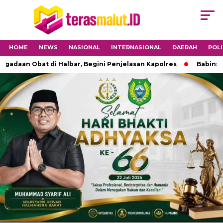
HOME
NEWS
NASIONAL
INTERNASIONAL
DAERAH
POLI
 Obat di Halbar, Begini Penjelasan Kapolres
Babinsa 1501-