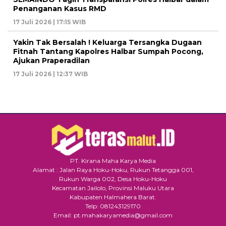
Penanganan Kasus RMD
17 Juli 2026 | 17:15 WIB
Yakin Tak Bersalah ! Keluarga Tersangka Dugaan
Fitnah Tantang Kapolres Halbar Sumpah Pocong,
Ajukan Praperadilan
17 Juli 2026 | 12:37 WIB
PT. Kirana Maha Karya Media
Alamat : Jalan Raya Hoku-Hoku, Rukun Tetangga 001,
Rukun Warga 002, Desa Hoku-Hoku
Kecamatan Jailolo, Provinsi Maluku Utara
Kabupaten Halmahera Barat.
Telp: 081243129170
Email: pt.mahakaryamedia@gmail.com