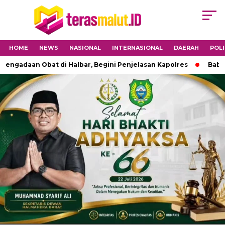
HOME
NEWS
NASIONAL
INTERNASIONAL
DAERAH
POLI
daan Obat di Halbar, Begini Penjelasan Kapolres
Babinsa 1