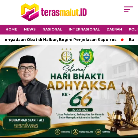
HOME
NEWS
NASIONAL
INTERNASIONAL
DAERAH
POLI
daan Obat di Halbar, Begini Penjelasan Kapolres
Babinsa 