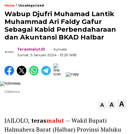
/
Home
Uncategorized
Wabup Djufri Muhamad Lantik
Muhammad Ari Faldy Gafur
Sebagai Kabid Perbendaharaan
dan Akuntansi BKAD Halbar
Terasmalut.ID
- Jurnalis
Jumat, 5 Januari 2024
- 13:29 WIB
Istimewa
A
A
A
JAILOLO,
teras
malut
— Wakil Bupati
Halmahera Barat (Halbar) Provinsi Maluku