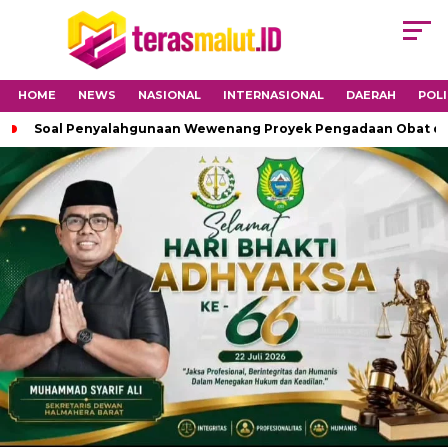
HOME
NEWS
NASIONAL
INTERNASIONAL
DAERAH
POLI
Soal Penyalahgunaan Wewenang Proyek Pengadaan Obat di H