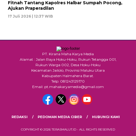
Fitnah Tantang Kapolres Halbar Sumpah Pocong,
Ajukan Praperadilan
17 Juli 2026 | 12:37 WIB
PT. Kirana Maha Karya Media
Alamat : Jalan Raya Hoku-Hoku, Rukun Tetangga 001,
Rukun Warga 002, Desa Hoku-Hoku
Kecamatan Jailolo, Provinsi Maluku Utara
Kabupaten Halmahera Barat.
Telp: 081243129170
Email: pt.mahakaryamedia@gmail.com
REDAKSI
PEDOMAN MEDIA CIBER
HUBUNGI KAMI
COPYRIGHT © 2026 TERASMALUT.ID - ALL RIGHTS RESERVED